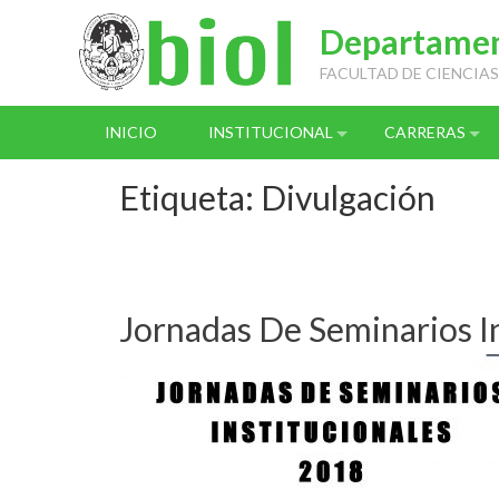
Skip
Departament
to
content
FACULTAD DE CIENCIAS
INICIO
INSTITUCIONAL
CARRERAS
Etiqueta:
Divulgación
Jornadas De Seminarios I