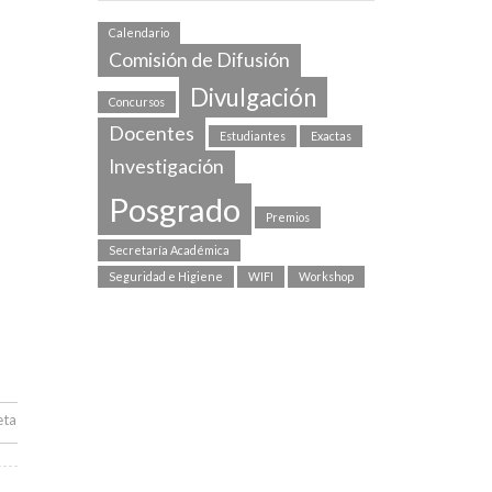
Calendario
Comisión de Difusión
Divulgación
Concursos
Docentes
Estudiantes
Exactas
Investigación
Posgrado
Premios
Secretaría Académica
Seguridad e Higiene
WIFI
Workshop
eta