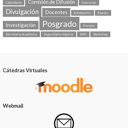
Comisión de Difusión
Calendario
Concursos
Divulgación
Docentes
Estudiantes
Exactas
Posgrado
Investigación
Premios
Secretaría Académica
Seguridad e Higiene
WIFI
Workshop
Cátedras Virtuales
Webmail