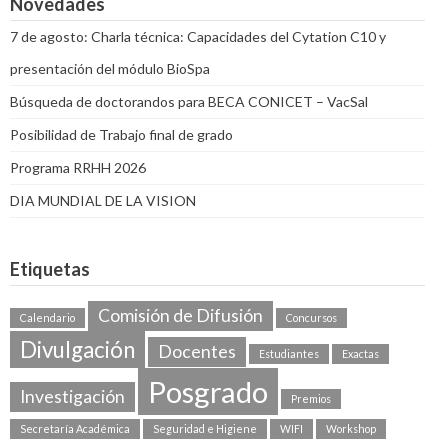
Novedades
7 de agosto: Charla técnica: Capacidades del Cytation C10 y
presentación del módulo BioSpa
Búsqueda de doctorandos para BECA CONICET – VacSal
Posibilidad de Trabajo final de grado
Programa RRHH 2026
DIA MUNDIAL DE LA VISION
Etiquetas
Comisión de Difusión
Calendario
Concursos
Divulgación
Docentes
Estudiantes
Exactas
Posgrado
Investigación
Premios
Secretaría Académica
Seguridad e Higiene
WIFI
Workshop